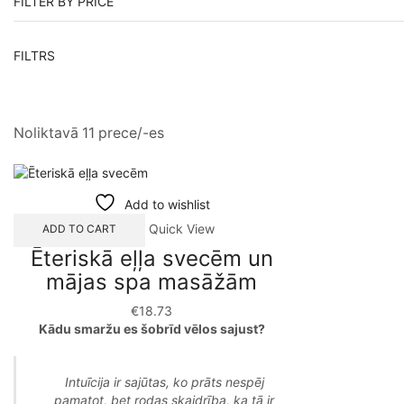
FILTER BY PRICE
FILTRS
Noliktavā 11 prece/-es
Add to wishlist
This
Quick View
ADD TO CART
product
Ēteriskā eļļa svecēm un
has
mājas spa masāžām
multiple
variants.
€
18.73
The
Kādu smaržu es šobrīd vēlos sajust?
options
may
be
Intuīcija ir sajūtas, ko prāts nespēj
chosen
pamatot, bet rodas skaidrība, ka tā ir
on