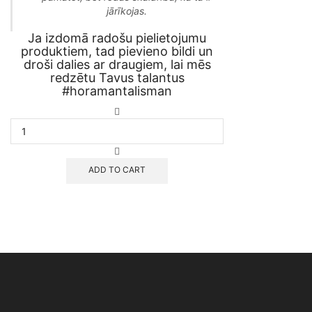
jārīkojas.
the
product
Ja izdomā radošu pielietojumu
page
produktiem, tad pievieno bildi un
droši dalies ar draugiem, lai mēs
redzētu Tavus talantus
#horamantalisman
Ēteriskā
eļļa
svecēm
un
This
mājas
ADD TO CART
product
spa
has
masāžām
multiple
daudzums
variants.
The
options
may
be
chosen
on