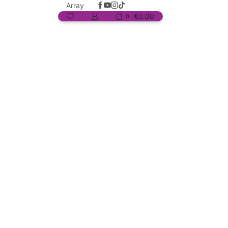
Array
€
0.00
0