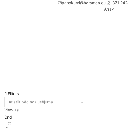
panakumi@horaman.eu
+371 242
Array
Filters
View as:
Grid
List