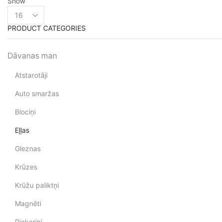
Show
PRODUCT CATEGORIES
Dāvanas man
Atstarotāji
Auto smaržas
Blociņi
Eļļas
Gleznas
Krūzes
Krūžu paliktņi
Magnēti
Piekariņi