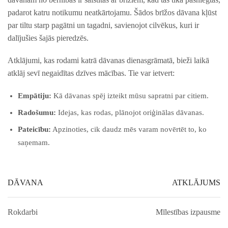
padarot katru notikumu neatkārtojamu. Šādos brīžos dāvana kļūst
par tiltu starp‍ pagātni un tagadni, ⁣savienojot cilvēkus, kuri ir
dalījušies šajās ⁢pieredzēs.
Atklājumi, kas rodami katrā dāvanas dienasgrāmatā, bieži laikā
atklāj sevī negaidītas dzīves mācības. Tie var ietvert:
Empātiju:
Kā dāvanas spēj izteikt mūsu sapratni par citiem.
Radošumu:
Idejas, kas rodas, plānojot oriģinālas dāvanas.
Pateicību:
Apzinoties, cik daudz mēs varam novērtēt to, ko
saņemam.
DĀVANA
ATKLĀJUMS
Rokdarbi
Mīlestības izpausme