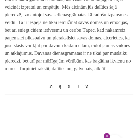
veicināt izpratni un empātiju.⁤ Mēs aicinām jūs dalīties‌ šajā
pieredzē, izmantojot savas ⁢dienasgrāmatas kā radošu izpausmes
veidu. Tā ir iespēja ne tikai iemūžināt ⁤savas domas un emocijas,
bet arī sniegt citiem iedvesmu un cerību.Tāpēc, kad nākamreiz
paņemsiet pildspalvu un pierakstīsiet savas domas, atcerieties, ka
jūsu stāsts var kļūt par dāvanu kādam ​citam, radot ⁢jaunas saiknes
un atklājumus.⁢ Dāvanas dienasgrāmatas ir ne tikai par mūslaiku
pieredzi, bet‍ arī par mūžīgajām vērtībām, kas bagātina ikvienu no
mums. Turpiniet rakstīt, dalīties un, galvenais, atklāt!
0