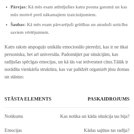
Pārejas:
Kā mēs esam attīstījušies katra posma garumā un kas
mūs motivē pretī⁣ nākamajiem izaicinājumiem.
Šaubas:
Kā mēs esam pārvarējuši ⁣grūtības un⁢ atraduši uzticību
saviem vērtējumiem.
Katrs raksts atspoguļo unikālu emocionālo ⁣pieredzi, kas ir ne tikai
personiska, bet arī universāla. Padomājiet ⁣par ⁤situācijām, kas
radījušas⁤ spēcīgas ‍emocijas, un kā tās⁤ var iedvesmot citus.Tālāk ir
norādīta vienkārša struktūra, ⁤kas var palīdzēt organizēt​ jūsu ⁢domas
un stāstus:
STĀSTA ELEMENTS
PASKAIDROJUMS
Notikums
Kas notika un⁣ kāda situācija tas bija?
Emocijas
Kādas sajūtas tas radīja?