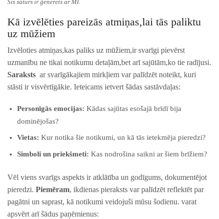
Šis saturs ir ģenerēts ar MI.
Kā izvēlēties pareizās atmiņas,lai tās paliktu ​
uz mūžiem
Izvēloties atmiņas,kas paliks uz mūžiem,ir svarīgi pievērst
uzmanību ne tikai⁣ notikumu detaļām,bet arī sajūtām,ko tie radījusi.
Saraksts
⁢ ar⁤ svarīgākajiem mirkļiem var ⁤palīdzēt noteikt, kuri
stāsti ir visvērtīgākie. Ieteicams ietvert šādas sastāvdaļas:
Personīgās emocijas:
Kādas⁣ sajūtas esošajā brīdī bija
dominējošas?
Vietas:
Kur notika šie notikumi, un kā ‌tās ietekmēja pieredzi?
Simboli un priekšmeti:
Kas nodrošina saikni ar šiem brīžiem?
Vēl viens svarīgs aspekts ir atklātība un godīgums, dokumentējot
pieredzi.⁤
Piemēram
, ikdienas pieraksts var‌ palīdzēt reflektēt par⁣
pagātni un saprast, kā notikumi veidojuši ‍mūsu šodienu. varat
apsvērt arī šādus paņēmienus: