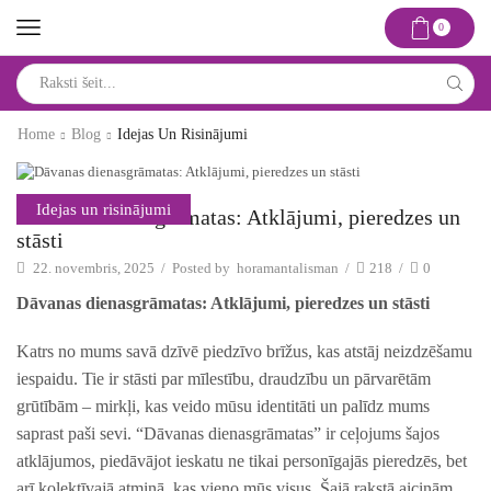
0
Search
input
Home
Blog
Idejas Un Risinājumi
Idejas un risinājumi
Dāvanas dienasgrāmatas: Atklājumi, pieredzes un
stāsti
22. novembris, 2025
/
Posted by
horamantalisman
/
218
/
0
Dāvanas ⁣dienasgrāmatas: Atklājumi, pieredzes un stāsti
Katrs⁤ no‌ mums savā dzīvē piedzīvo brīžus, kas atstāj neizdzēšamu
iespaidu. Tie ir stāsti par mīlestību, draudzību un pārvarētām⁣
grūtībām – mirkļi, kas veido mūsu identitāti un palīdz mums
saprast paši ​sevi. “Dāvanas dienasgrāmatas” ir ceļojums šajos
atklājumos, piedāvājot ieskatu ne tikai ⁣personīgajās pieredzēs, bet
arī kolektīvajā atmiņā, kas vieno mūs visus. Šajā rakstā aicinām