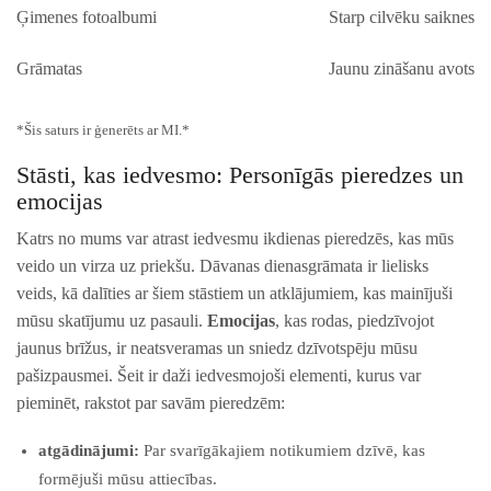
Ģimenes fotoalbumi
Starp cilvēku saiknes
Grāmatas
Jaunu zināšanu avots
*Šis saturs ir ģenerēts ar MI.*
Stāsti, kas iedvesmo: Personīgās pieredzes un
emocijas
Katrs no mums var atrast iedvesmu ikdienas pieredzēs, kas mūs
‍veido un virza⁢ uz priekšu. Dāvanas dienasgrāmata ir lielisks
veids, kā dalīties ar​ šiem stāstiem un atklājumiem, kas mainījuši
mūsu skatījumu uz pasauli.
Emocijas
, kas rodas, piedzīvojot
jaunus brīžus, ir neatsveramas un sniedz dzīvotspēju mūsu
pašizpausmei. Šeit ir daži iedvesmojoši elementi, kurus var
pieminēt, rakstot ‌par ‌savām pieredzēm:
atgādinājumi:
Par svarīgākajiem notikumiem dzīvē, kas
formējuši mūsu attiecības.