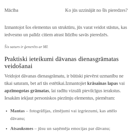
Mācība
Ko jūs uzzinājāt no ‍šīs pieredzes?
Izmantojot šos ‌elementus un struktūru, jūs varat veidot stāstus, kas
iedvesmo un ⁤palīdz citiem atrast līdzību savās pieredzēs.
Šis saturs ir ģenerēts ar MI.
Praktiski‍ ieteikumi dāvanas dienasgrāmatas
veidošanai
Veidojot dāvanas​ dienasgrāmatu, ir būtiski⁢ pievērst uzmanību⁣ ne
tikai saturam, bet arī tās estētikai.Izmantojiet
krāsainas lapas
vai
apzīmogotas⁣ grāmatas
, lai radītu vizuāli pievilcīgus​ ierakstus.
Iesakām iekļaut personiskos piezīmju elementus, piemēram:
Mantas
– fotogrāfijas, zīmējumi vai izgriezumi, kas attēlo
dāvanu;
Atsauksmes
– jūsu un‌ saņēmēja emocijas par ‌dāvanu;