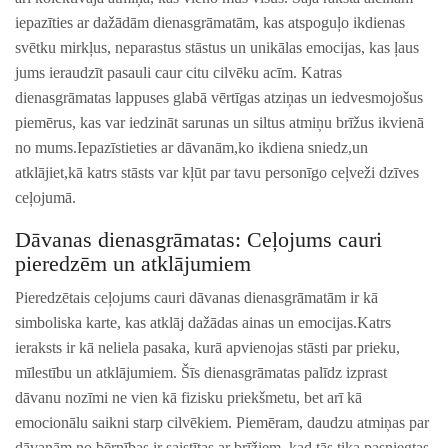
iepazīties ar ⁢dažādām dienasgrāmatām, kas atspoguļo ikdienas
svētku mirkļus, neparastus stāstus un unikālas emocijas, kas ļaus
jums ieraudzīt pasauli caur citu cilvēku acīm. Katras⁢
dienasgrāmatas lappuses glabā vērtīgas ⁣atziņas un ​iedvesmojošus
piemērus, kas var iedzināt sarunas un siltus atmiņu brīžus⁤ ikvienā ​
no mums.Iepazīstieties ar dāvanām,ko ikdiena sniedz,un
atklājiet,kā katrs stāsts var kļūt par ‌tavu personīgo ceļveži dzīves
ceļojumā.
Dāvanas dienasgrāmatas: Ceļojums cauri
pieredzēm un atklājumiem
Pieredzētais ceļojums cauri dāvanas dienasgrāmatām ir ‍kā
simboliska karte, kas atklāj ⁤dažādas ainas un emocijas.Katrs
ieraksts​ ir kā ‌neliela pasaka, kurā apvienojas stāsti par prieku,
mīlestību un atklājumiem. Šīs dienasgrāmatas‍ palīdz izprast
dāvanu nozīmi ne vien kā fizisku priekšmetu, bet arī kā
emocionālu saikni starp cilvēkiem. Piemēram, daudzu atmiņas par
dāvanām no bērnības ir saistītas ar brīžiem, kad tās tika pasniegtas,