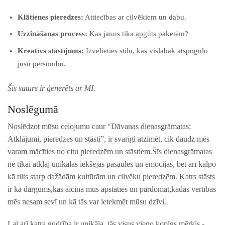
Klātienes pieredzes:
Attiecības ar cilvēkiem un dabu.
Uzzināšanas process:
Kas jauns tika‍ apgūts paketēm?
Kreatīvs stāstījums:
Izvēlieties ‌stilu, kas vislabāk atspoguļo
jūsu personību.
Šis saturs ir ģenerēts ar MI.
Noslēgumā
Noslēdzot mūsu ceļojumu caur “Dāvanas dienasgrāmatas:
Atklājumi,‍ pieredzes ‍un ⁣stāsti”, ir ⁣svarīgi atzīmēt, cik daudz mēs
varam mācīties no ​citu pieredzēm un stāstiem.Šīs dienasgrāmatas
ne tikai atklāj unikālas iekšējās pasaules un emocijas, bet arī kalpo
kā ​tilts starp dažādām kultūrām un cilvēku pieredzēm. Katrs stāsts
ir kā dārgums,kas aicina mūs apstāties un‌ pārdomāt,kādas vērtības
mēs nesam sevī un kā tās var ietekmēt mūsu dzīvi.
Lai arī katra gudrība ‌ir unikāla, tās visus vieno kopīgs mērķis ​-