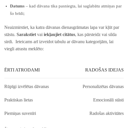
Datums
– kad dāvana tika pasniegta, lai saglabātu atmiņas par
šo brīdi;
Neaizmirstiet, ka⁣ katra dāvanas dienasgrāmatas lapa var kļūt par
stāstu.
Sarakstiet
vai
iekļaujiet citātus
, kas pārsteidz​ vai silda
sirdi. ⁤ Ieteicams ⁣arī izveidot tabulu ar dāvanu kategorijām, lai
⁤viegli atrastu meklēto:
ĒRTI ATRODAMI
RADOŠAS IDEJAS
Rūpīgi ‌izvēlētas dāvanas
Personalizētas ⁤dāvanas
Praktiskas lietas
Emocionāli stāsti
Piemiņas suvenīri
Radošas aktivitātes