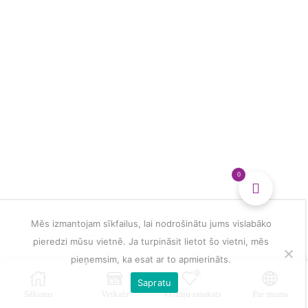
0
Mēs izmantojam sīkfailus, lai nodrošinātu jums vislabāko
pieredzi mūsu vietnē. Ja turpināsit lietot šo vietni, mēs
pieņemsim, ka esat ar to apmierināts.
0
Sapratu
Sākums
Veikals
Vēlmju saraksts
Par mums