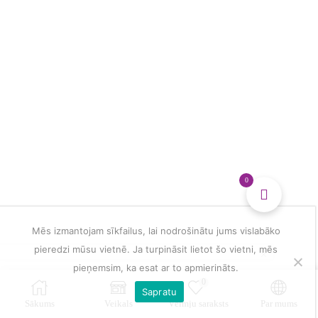
0
Mēs izmantojam sīkfailus, lai nodrošinātu jums vislabāko
pieredzi mūsu vietnē. Ja turpināsit lietot šo vietni, mēs
pieņemsim, ka esat ar to apmierināts.
0
Sapratu
Sākums
Veikals
Vēlmju saraksts
Par mums