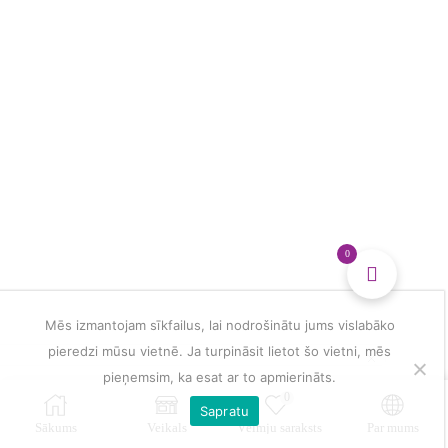
0
Mēs izmantojam sīkfailus, lai nodrošinātu jums vislabāko
pieredzi mūsu vietnē. Ja turpināsit lietot šo vietni, mēs
pieņemsim, ka esat ar to apmierināts.
0
Sapratu
Sākums
Veikals
Vēlmju saraksts
Par mums