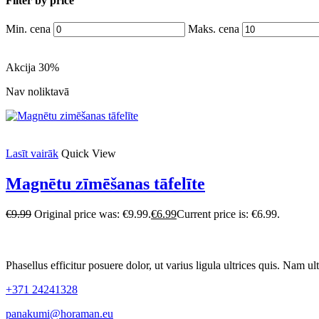
Filter by price
Min. cena
Maks. cena
Akcija 30%
Nav noliktavā
Lasīt vairāk
Quick View
Magnētu zīmēšanas tāfelīte
€
9.99
Original price was: €9.99.
€
6.99
Current price is: €6.99.
Phasellus efficitur posuere dolor, ut varius ligula ultrices quis. Nam ult
+371 24241328
panakumi@horaman.eu