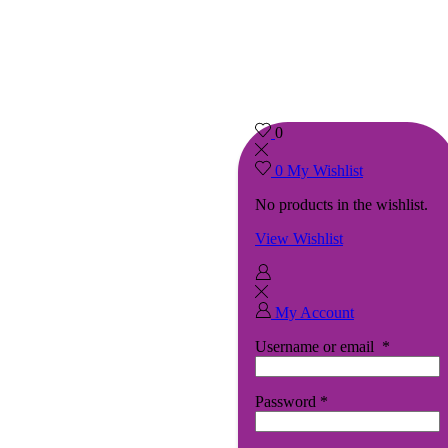
0
0
My Wishlist
No products in the wishlist.
View Wishlist
My Account
Username or email
*
Password
*