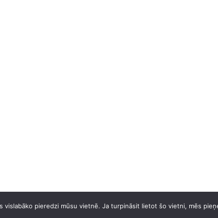
 vislabāko pieredzi mūsu vietnē. Ja turpināsit lietot šo vietni, mēs pie