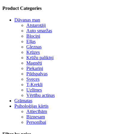
Product Categories
Dāvanas man
Atstarotāji
Auto smaržas
Blociņi
Eļļas
Gleznas
Krūzes
Krūžu paliktņi
Magnēti
Piekariņi
Pildspalvas
Sveces
T-Krekli
Uzlīmes
Vērtību actiņas
Grāmatas
Psiholoģijas kārtis
Attiecībām
Biznesam
Personībai