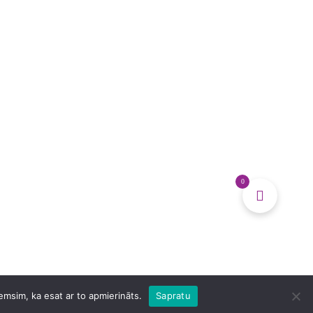
0
ņemsim, ka esat ar to apmierināts.
Sapratu