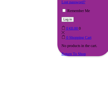
Lost password?
Remember Me
Log in
0
€
0.00
0
0
Shopping Cart
No products in the cart.
Return To Shop