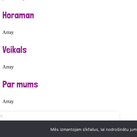
Horaman
Array
Veikals
Array
Par mums
Array
Sākums
Veikals
0
Vēlmju saraksts
Mēs izmantojam sīkfailus, lai nodrošinātu jums
Par mums