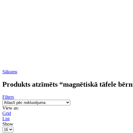
Sākums
Produkts atzīmēts “magnētiskā tāfele bēr
Filters
View as:
Grid
List
Show