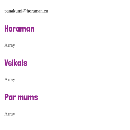
panakumi@horaman.eu
Horaman
Array
Veikals
Array
Par mums
Array