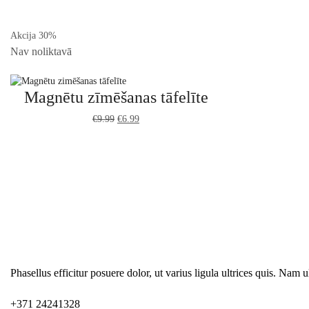
Akcija 30%
Nav noliktavā
Magnētu zīmēšanas tāfelīte
€
9.99
Original
€
6.99
Current
price
price
was:
is:
€9.99.
€6.99.
Phasellus efficitur posuere dolor, ut varius ligula ultrices quis. Nam ul
+371 24241328