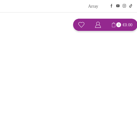
Array
€
0.00
0