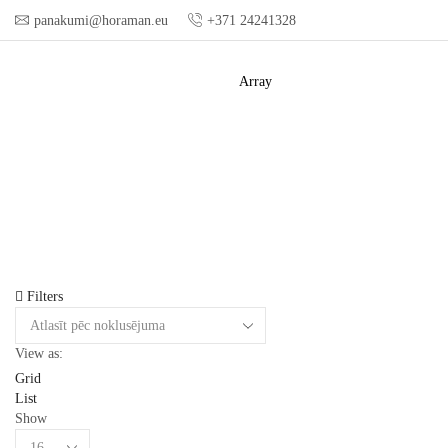
panakumi@horaman.eu
+371 24241328
Array
Filters
View as:
Grid
List
Show