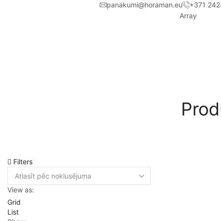
panakumi@horaman.eu
+371 242
Array
Prod
Filters
View as:
Grid
List