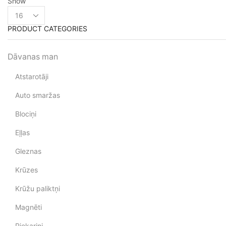
Show
PRODUCT CATEGORIES
Dāvanas man
Atstarotāji
Auto smaržas
Blociņi
Eļļas
Gleznas
Krūzes
Krūžu paliktņi
Magnēti
Piekariņi