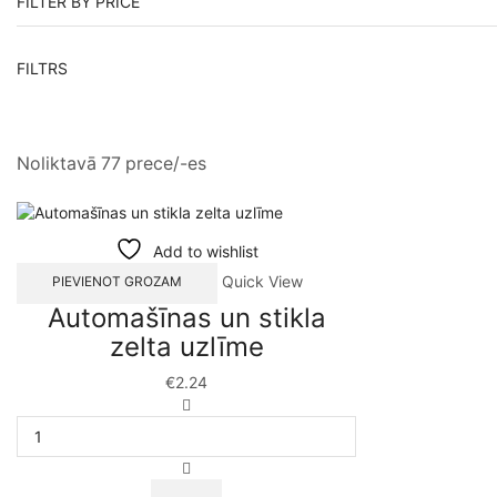
FILTER BY PRICE
FILTRS
Noliktavā 77 prece/-es
Add to wishlist
Quick View
PIEVIENOT GROZAM
Automašīnas un stikla
zelta uzlīme
€
2.24
Automašīnas
un
stikla
zelta
uzlīme