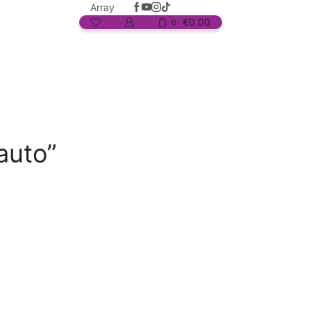
Array
€
0.00
0
auto”