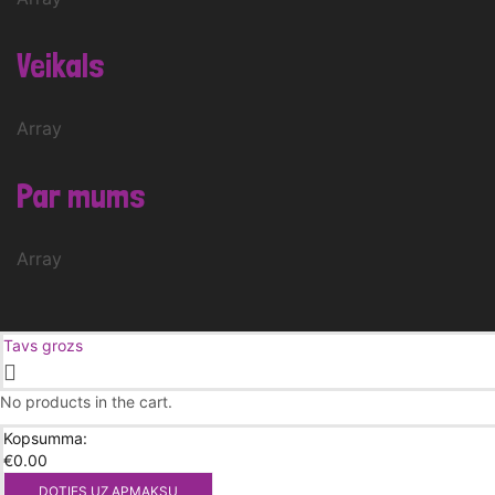
Veikals
Array
Par mums
Array
Tavs grozs
No products in the cart.
Kopsumma:
€
0.00
DOTIES UZ APMAKSU