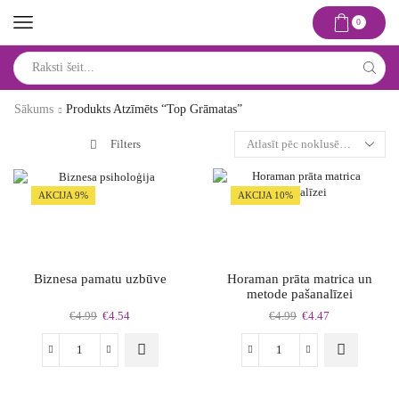
0
Search
input
Sākums
Produkts Atzīmēts “top Grāmatas”
Filters
AKCIJA 9%
AKCIJA 10%
Biznesa pamatu uzbūve
Horaman prāta matrica un
metode pašanalīzei
Original
Current
Original
Current
€
4.99
€
4.54
€
4.99
€
4.47
price
price
price
price
was:
is:
was:
is:
Biznesa
Horaman
€4.99.
€4.54.
€4.99.
€4.47.
pamatu
prāta
uzbūve
matrica