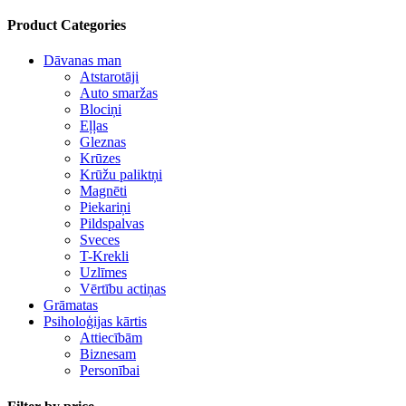
Product Categories
Dāvanas man
Atstarotāji
Auto smaržas
Blociņi
Eļļas
Gleznas
Krūzes
Krūžu paliktņi
Magnēti
Piekariņi
Pildspalvas
Sveces
T-Krekli
Uzlīmes
Vērtību actiņas
Grāmatas
Psiholoģijas kārtis
Attiecībām
Biznesam
Personībai