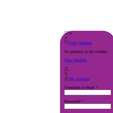
0
0
My Wishlist
No products in the wishlist.
View Wishlist
My Account
Username or email
*
Password
*