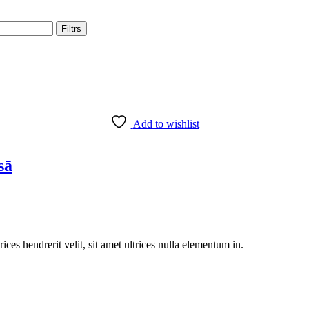
Filtrs
Add to wishlist
sā
rices hendrerit velit, sit amet ultrices nulla elementum in.