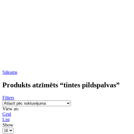
Sākums
Produkts atzīmēts “tintes pildspalvas”
Filters
View as:
Grid
List
Show