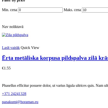
Filter by price
Min. cena
Maks. cena
Nav noliktavā
Lasīt vairāk
Quick View
Ērta metāliska korpusa pildspalva zilā krā
€
1.55
Phasellus efficitur posuere dolor, ut varius ligula ultrices quis. Nam ult
+371 24241328
panakumi@horaman.eu