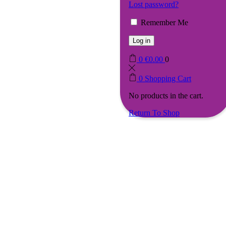
Lost password?
Remember Me
Log in
0
€
0.00
0
0
Shopping Cart
No products in the cart.
Return To Shop