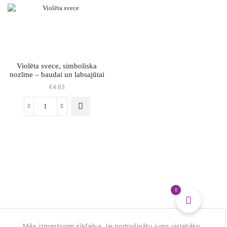
nozīme
-
mieram
un
harmonijai
daudzums
Violēta svece, simboliska
nozīme – baudai un labsajūtai
€
4.63
Violēta
svece,
simboliska
nozīme
-
baudai
un
labsajūtai
daudzums
0
Mēs izmantojam sīkfailus, lai nodrošinātu jums vislabāko