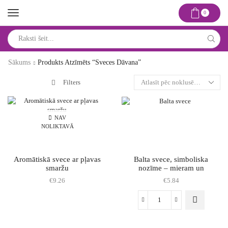
0
Search
input
Sākums
Produkts Atzīmēts “sveces Dāvana”
Filters
NAV
NOLIKTAVĀ
Aromātiskā svece ar pļavas
Balta svece, simboliska
smaržu
nozīme – mieram un
harmonijai
€
9.26
€
5.84
Balta
svece,
simboliska