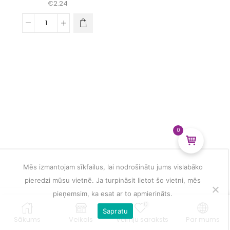
€
2.24
Automašīnas
un
stikla
zelta
uzlīme
daudzums
0
Mēs izmantojam sīkfailus, lai nodrošinātu jums vislabāko
pieredzi mūsu vietnē. Ja turpināsit lietot šo vietni, mēs
pieņemsim, ka esat ar to apmierināts.
0
Sapratu
Sākums
Veikals
Vēlmju saraksts
Par mums