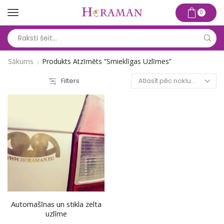
0
Search
input
Sākums
Produkts Atzīmēts “smieklīgas Uzlīmes”
Filters
Automašīnas un stikla zelta
uzlīme