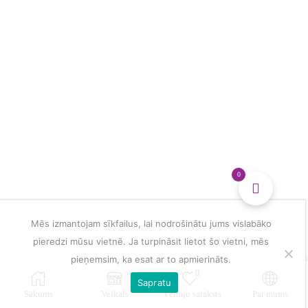
dienasgrāmata
daudzums
0
Mēs izmantojam sīkfailus, lai nodrošinātu jums vislabāko
pieredzi mūsu vietnē. Ja turpināsit lietot šo vietni, mēs
pieņemsim, ka esat ar to apmierināts.
0
Sapratu
Sākums
Veikals
Vēlmju saraksts
Par mums