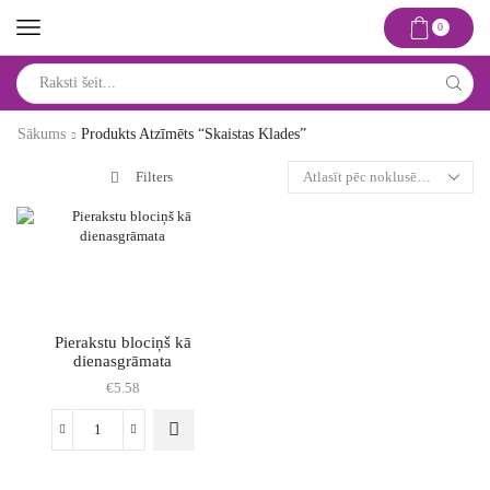
0
Search
input
Sākums
Produkts Atzīmēts “skaistas Klades”
Filters
Pierakstu blociņš kā
dienasgrāmata
€
5.58
Pierakstu
blociņš
kā