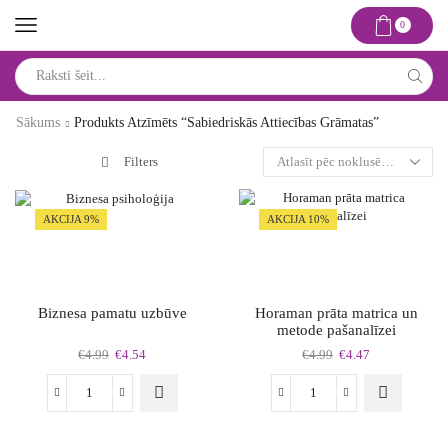
0
Search
input
Sākums
Produkts Atzīmēts “sabiedriskās Attiecības Grāmatas”
Filters
AKCIJA 9%
AKCIJA 10%
Biznesa pamatu uzbūve
Horaman prāta matrica un
metode pašanalīzei
Original
Current
Original
Current
€
4.99
€
4.54
€
4.99
€
4.47
price
price
price
price
was:
is:
was:
is:
Biznesa
Horaman
€4.99.
€4.54.
€4.99.
€4.47.
pamatu
prāta
uzbūve
matrica