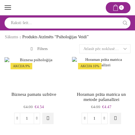
0
Search
input
Sākums
Produkts Atzīmēts “psiholoģijas Veidi”
Filters
AKCIJA 9%
AKCIJA 10%
Biznesa pamatu uzbūve
Horaman prāta matrica un
metode pašanalīzei
Original
Current
Original
Current
€
4.99
€
4.54
€
4.99
€
4.47
price
price
price
price
was:
is:
was:
is:
Biznesa
Horaman
€4.99.
€4.54.
€4.99.
€4.47.
pamatu
prāta
uzbūve
matrica