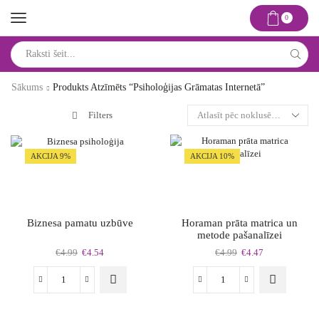
0
Search
input
Sākums
Produkts Atzīmēts “psiholoģijas Grāmatas Internetā”
Filters
AKCIJA 9%
AKCIJA 10%
Biznesa pamatu uzbūve
Horaman prāta matrica un
metode pašanalīzei
Original
Current
Original
Current
€
4.99
€
4.54
€
4.99
€
4.47
price
price
price
price
was:
is:
was:
is:
Biznesa
Horaman
€4.99.
€4.54.
€4.99.
€4.47.
pamatu
prāta
uzbūve
matrica