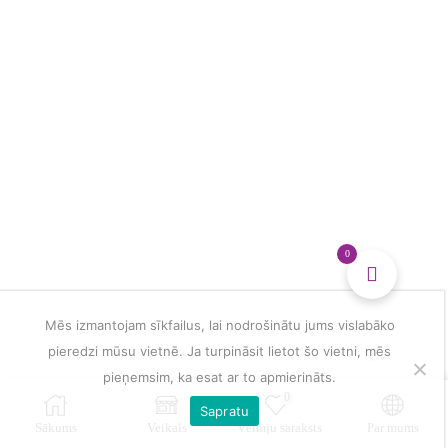
dienasgrāmata
daudzums
0
Mēs izmantojam sīkfailus, lai nodrošinātu jums vislabāko
pieredzi mūsu vietnē. Ja turpināsit lietot šo vietni, mēs
pieņemsim, ka esat ar to apmierināts.
0
Sapratu
Sākums
Veikals
Vēlmju saraksts
Par mums