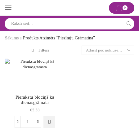
0
Search
input
Sākums
Produkts Atzīmēts “piezīmju Grāmatiņa”
Filters
Pierakstu blociņš kā
dienasgrāmata
€
5.58
Pierakstu
blociņš
kā