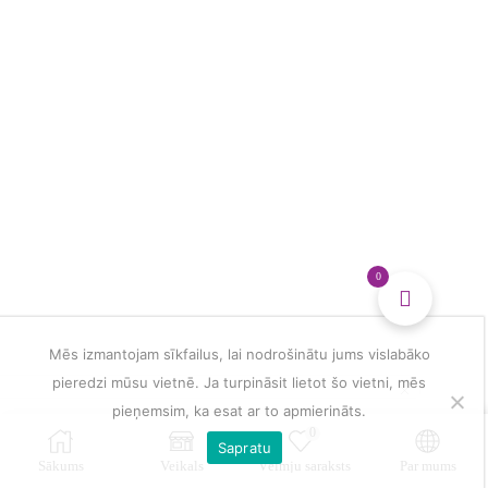
dienasgrāmata
daudzums
0
Mēs izmantojam sīkfailus, lai nodrošinātu jums vislabāko
pieredzi mūsu vietnē. Ja turpināsit lietot šo vietni, mēs
pieņemsim, ka esat ar to apmierināts.
0
Sapratu
Sākums
Veikals
Vēlmju saraksts
Par mums