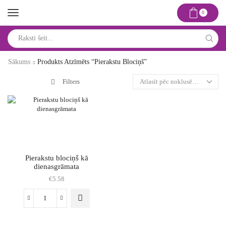
0
Search
input
Sākums
Produkts Atzīmēts “pierakstu Blociņš”
Filters
Pierakstu blociņš kā
dienasgrāmata
€
5.58
Pierakstu
blociņš
kā