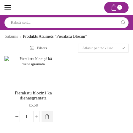
0
Search
input
Sākums
Produkts Atzīmēts “pierakstu Blociņi”
Filters
Pierakstu blociņš kā
dienasgrāmata
€
5.58
Pierakstu
blociņš
kā