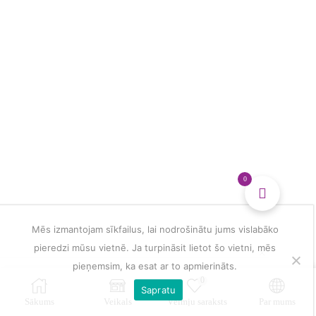
dienasgrāmata
daudzums
0
Mēs izmantojam sīkfailus, lai nodrošinātu jums vislabāko
pieredzi mūsu vietnē. Ja turpināsit lietot šo vietni, mēs
pieņemsim, ka esat ar to apmierināts.
0
Sapratu
Sākums
Veikals
Vēlmju saraksts
Par mums