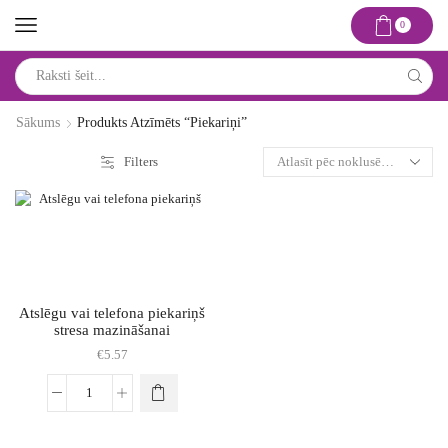
0
Search
input
Sākums
Produkts Atzīmēts “Piekariņi”
Filters
Atslēgu vai telefona piekariņš
stresa mazināšanai
€
5.57
Atslēgu
vai
telefona