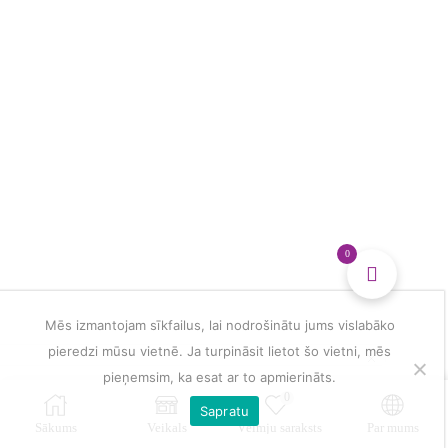
piekariņš
stresa
mazināšanai
daudzums
0
Mēs izmantojam sīkfailus, lai nodrošinātu jums vislabāko
pieredzi mūsu vietnē. Ja turpināsit lietot šo vietni, mēs
pieņemsim, ka esat ar to apmierināts.
0
Sapratu
Sākums
Veikals
Vēlmju saraksts
Par mums