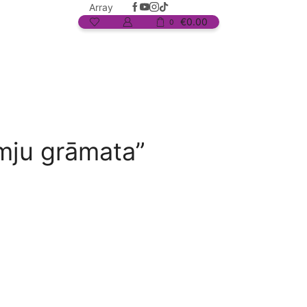
Array
€
0.00
0
īmju grāmata”