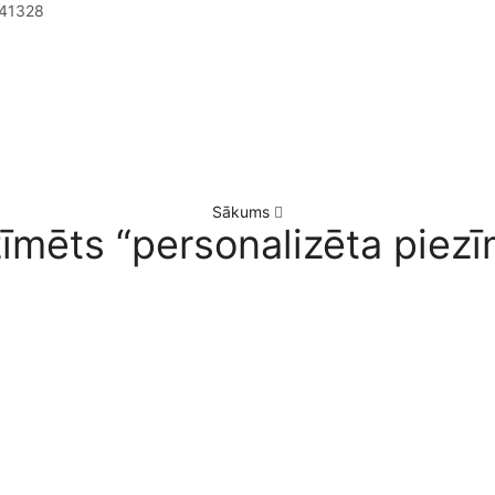
41328
Sākums
īmēts “personalizēta piez