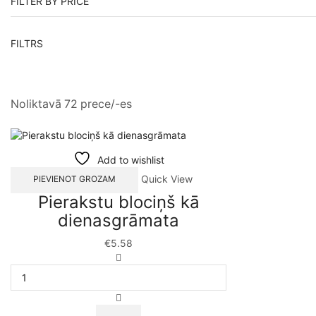
FILTER BY PRICE
FILTRS
Noliktavā 72 prece/-es
Add to wishlist
Quick View
PIEVIENOT GROZAM
Pierakstu blociņš kā
dienasgrāmata
€
5.58
Pierakstu
blociņš
kā
dienasgrāmata
daudzums