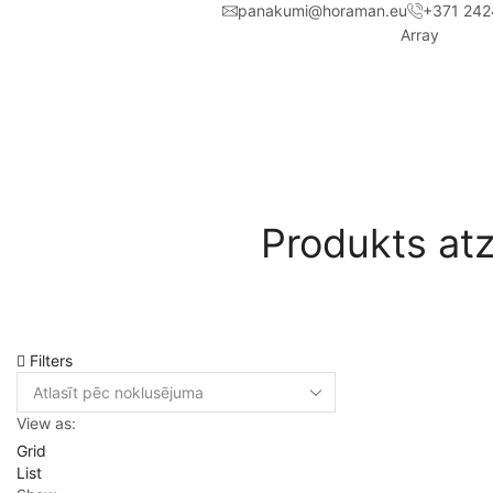
panakumi@horaman.eu
+371 242
Array
Produkts atz
Filters
View as:
Grid
List