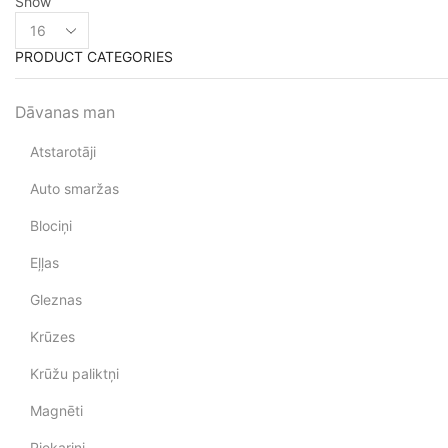
Show
PRODUCT CATEGORIES
Dāvanas man
Atstarotāji
Auto smaržas
Blociņi
Eļļas
Gleznas
Krūzes
Krūžu paliktņi
Magnēti
Piekariņi