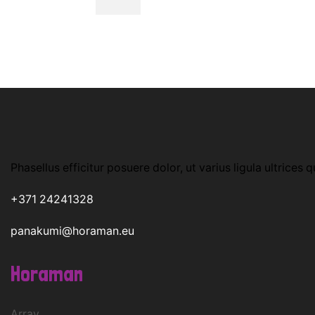
Phasellus efficitur posuere dolor, ut varius ligula ultrices q
+371 24241328
panakumi@horaman.eu
Horaman
Array