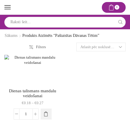
0
Search
input
Sākums
Produkts Atzīmēts “paštaisītas Dāvanas Tētim”
Filters
Dienas talismans mandalu
veidošanai
€
0.18
–
€
0.27
Price
range:
€0.18
This
Dienas
through
product
talismans
€0.27
has
mandalu