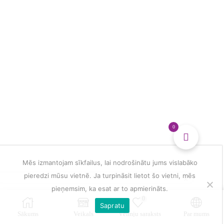
multiple
veidošanai
variants.
daudzums
The
options
may
be
chosen
on
the
product
page
0
Mēs izmantojam sīkfailus, lai nodrošinātu jums vislabāko
pieredzi mūsu vietnē. Ja turpināsit lietot šo vietni, mēs
pieņemsim, ka esat ar to apmierināts.
0
Sapratu
Sākums
Veikals
Vēlmju saraksts
Par mums