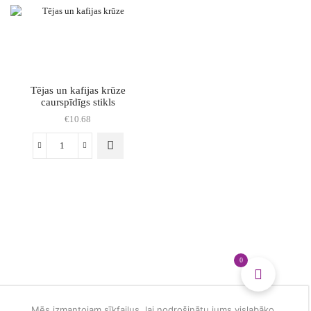
matēta
matēta
violēta
zelta
daudzums
daudzums
Tējas un kafijas krūze
caurspīdīgs stikls
€
10.68
Tējas
un
kafijas
krūze
caurspīdīgs
stikls
daudzums
0
Mēs izmantojam sīkfailus, lai nodrošinātu jums vislabāko