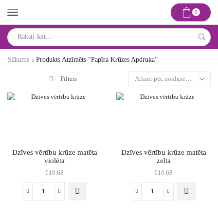
0
Search
input
Sākums
Produkts Atzīmēts “papīra Krūzes Apdruka”
Filters
Dzīves vērtību krūze matēta
Dzīves vērtību krūze matēta
violēta
zelta
€
10.68
€
10.68
Dzīves
Dzīves
vērtību
vērtību
krūze
krūze