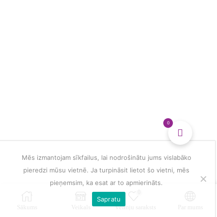
piekariņš
stresa
mazināšanai
daudzums
0
Mēs izmantojam sīkfailus, lai nodrošinātu jums vislabāko
pieredzi mūsu vietnē. Ja turpināsit lietot šo vietni, mēs
pieņemsim, ka esat ar to apmierināts.
0
Sapratu
Sākums
Veikals
Vēlmju saraksts
Par mums