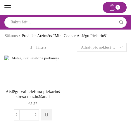
0
Search
input
Sākums
Produkts Atzīmēts “mini Cooper Atslēgu Piekariņš”
Filters
Atslēgu vai telefona piekariņš
stresa mazināšanai
€
5.57
Atslēgu
vai
telefona