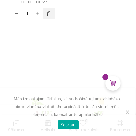
Price
€
0.18
–
€
0.27
range:
€0.18
This
Dienas
through
product
talismans
€0.27
has
mandalu
multiple
veidošanai
variants.
daudzums
The
options
may
be
chosen
on
0
the
product
page
Mēs izmantojam sīkfailus, lai nodrošinātu jums vislabāko
pieredzi mūsu vietnē. Ja turpināsit lietot šo vietni, mēs
pieņemsim, ka esat ar to apmierināts.
0
Sapratu
Sākums
Veikals
Vēlmju saraksts
Par mums