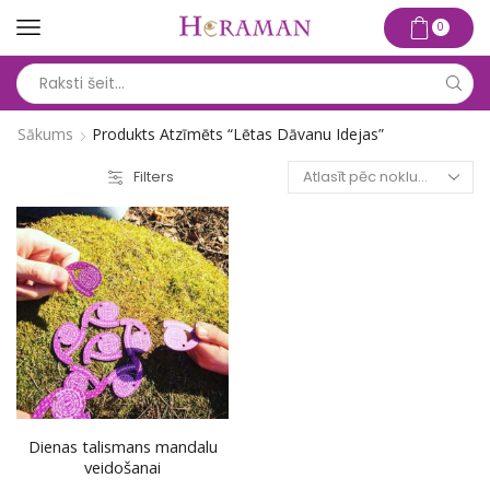
0
Search
input
Sākums
Produkts Atzīmēts “lētas Dāvanu Idejas”
Filters
Dienas talismans mandalu
veidošanai