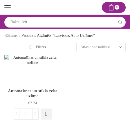
0
Search
input
Sākums
Produkts Atzīmēts “latviskas Auto Uzlīmes”
Filters
Automašīnas un stikla zelta
uzlīme
€
2.24
Automašīnas
un
stikla