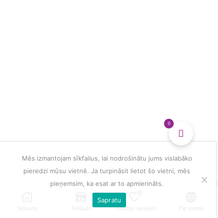
zelta
uzlīme
daudzums
0
Mēs izmantojam sīkfailus, lai nodrošinātu jums vislabāko
pieredzi mūsu vietnē. Ja turpināsit lietot šo vietni, mēs
pieņemsim, ka esat ar to apmierināts.
0
Sapratu
Sākums
Veikals
Vēlmju saraksts
Par mums