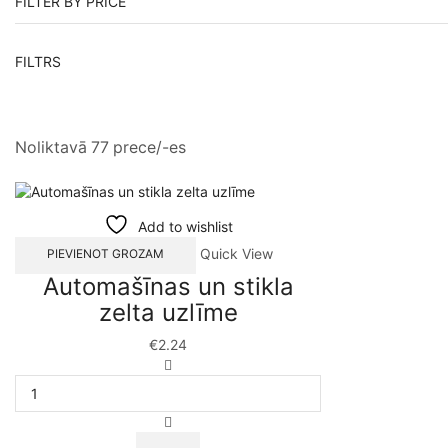
FILTER BY PRICE
FILTRS
Noliktavā 77 prece/-es
Add to wishlist
Quick View
PIEVIENOT GROZAM
Automašīnas un stikla
zelta uzlīme
€
2.24
Automašīnas
un
stikla
zelta
uzlīme