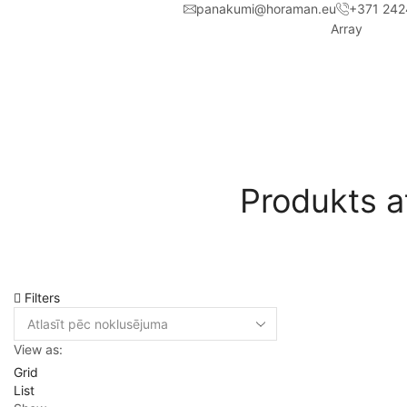
panakumi@horaman.eu
+371 242
Array
Produkts a
Filters
View as:
Grid
List