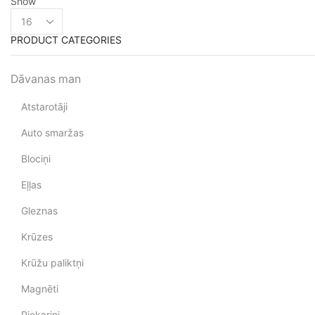
Show
PRODUCT CATEGORIES
Dāvanas man
Atstarotāji
Auto smaržas
Blociņi
Eļļas
Gleznas
Krūzes
Krūžu paliktņi
Magnēti
Piekariņi