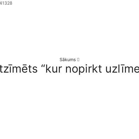
41328
Sākums
tzīmēts “kur nopirkt uzlīm