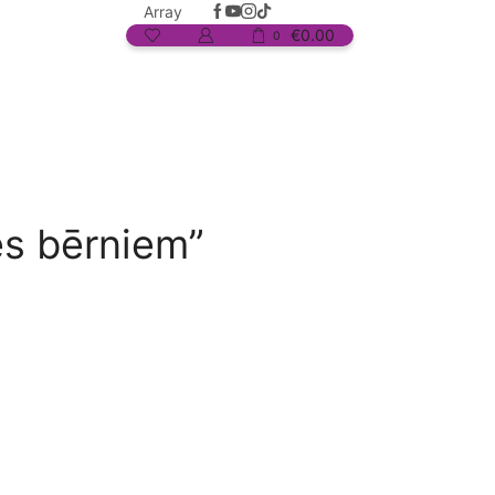
Array
€
0.00
0
es bērniem”