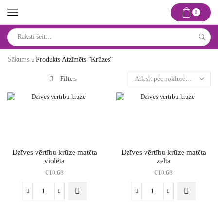
0
Search
input
Sākums
Produkts Atzīmēts “Krūzes”
Filters
Dzīves vērtību krūze matēta
Dzīves vērtību krūze matēta
violēta
zelta
€
10.68
€
10.68
Dzīves
Dzīves
vērtību
vērtību
krūze
krūze