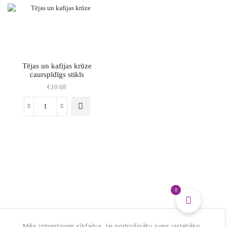
matēta
matēta
violēta
zelta
daudzums
daudzums
Tējas un kafijas krūze
caurspīdīgs stikls
€
10.68
Tējas
un
kafijas
krūze
caurspīdīgs
stikls
daudzums
0
Mēs izmantojam sīkfailus, lai nodrošinātu jums vislabāko