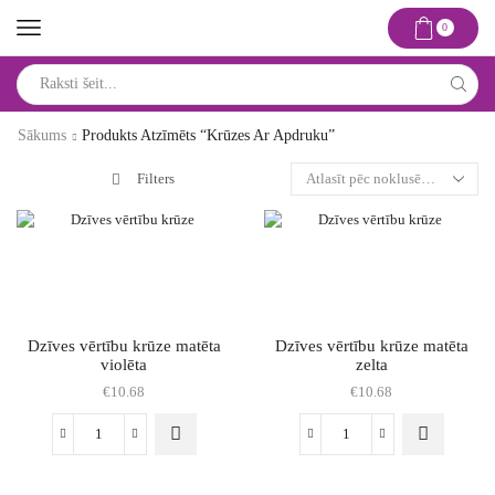
0
Search
input
Sākums
Produkts Atzīmēts “krūzes Ar Apdruku”
Filters
Dzīves vērtību krūze matēta
Dzīves vērtību krūze matēta
violēta
zelta
€
10.68
€
10.68
Dzīves
Dzīves
vērtību
vērtību
krūze
krūze