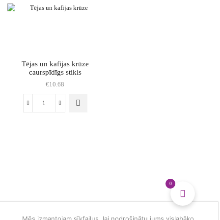
matēta
matēta
violēta
zelta
daudzums
daudzums
Tējas un kafijas krūze
caurspīdīgs stikls
€
10.68
Tējas
un
kafijas
krūze
caurspīdīgs
stikls
daudzums
0
Mēs izmantojam sīkfailus, lai nodrošinātu jums vislabāko