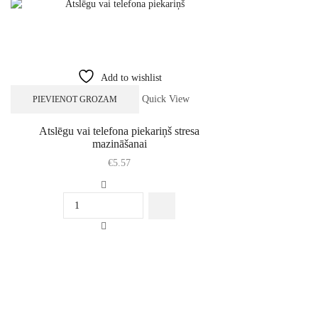
Pildspalvas
Sveces
T-Krekli
Add to wishlist
Uzlīmes
Quick View
PIEVIENOT GROZAM
Vērtību actiņas
Atslēgu vai telefona piekariņš stresa
Grāmatas
mazināšanai
€
5.57
Psiholoģijas kārtis
Atslēgu
Attiecībām
vai
Biznesam
telefona
piekariņš
Personībai
stresa
mazināšanai
daudzums