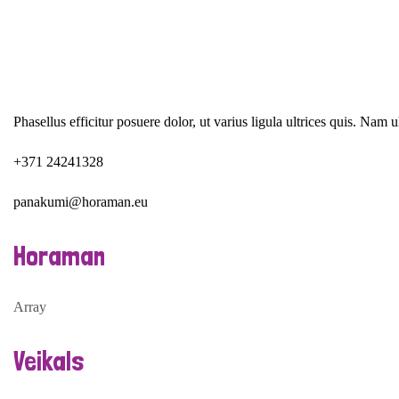
Phasellus efficitur posuere dolor, ut varius ligula ultrices quis. Nam ul
+371 24241328
panakumi@horaman.eu
Horaman
Array
Veikals