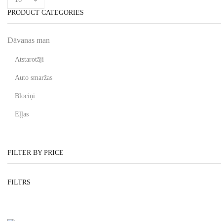
PRODUCT CATEGORIES
Dāvanas man
Atstarotāji
Auto smaržas
Blociņi
Eļļas
Gleznas
Krūzes
FILTER BY PRICE
Krūžu paliktņi
FILTRS
Magnēti
Piekariņi