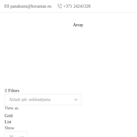
panakumi@horaman.eu
+371 24241328
Array
Filters
View as:
Grid
List
Show