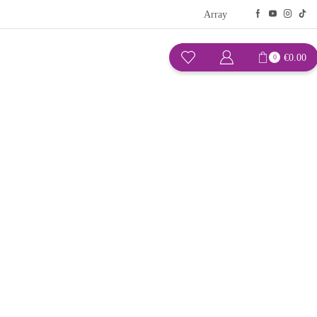
Array
€
0.00
0