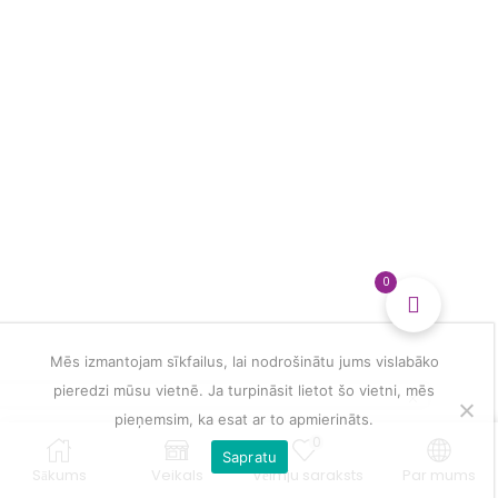
glezna
daudzums
0
Mēs izmantojam sīkfailus, lai nodrošinātu jums vislabāko
pieredzi mūsu vietnē. Ja turpināsit lietot šo vietni, mēs
pieņemsim, ka esat ar to apmierināts.
0
Sapratu
Sākums
Veikals
Vēlmju saraksts
Par mums