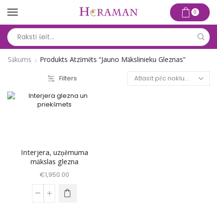
0
Search
input
Sākums
Produkts Atzīmēts “jauno Mākslinieku Gleznas”
Filters
Interjera, uzņēmuma
mākslas glezna
€
1,950.00
Interjera,
uzņēmuma
mākslas