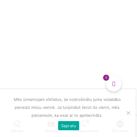
glezna
daudzums
0
Mēs izmantojam sīkfailus, lai nodrošinātu jums vislabāko
pieredzi mūsu vietnē. Ja turpināsit lietot šo vietni, mēs
pieņemsim, ka esat ar to apmierināts.
0
Sapratu
Sākums
Veikals
Vēlmju saraksts
Par mums