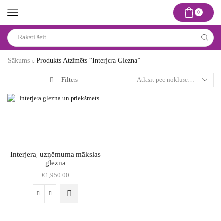
0
Search
input
Sākums
Produkts Atzīmēts “interjera Glezna”
Filters
Interjera, uzņēmuma mākslas
glezna
€
1,950.00
Interjera,
uzņēmuma
mākslas