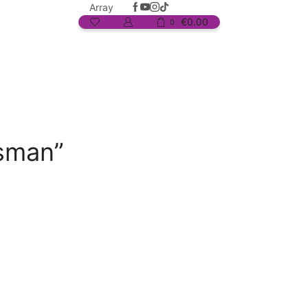
Array
€
0.00
0
isman”