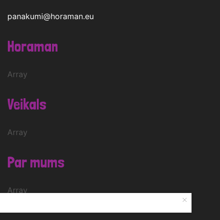
panakumi@horaman.eu
Horaman
Array
Veikals
Array
Par mums
Array