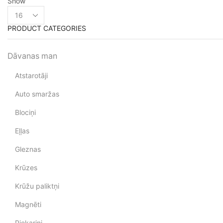
Show
PRODUCT CATEGORIES
Dāvanas man
Atstarotāji
Auto smaržas
Blociņi
Eļļas
Gleznas
Krūzes
Krūžu paliktņi
Magnēti
Piekariņi