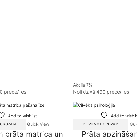
Akcija 7%
0 prece/-es
Noliktavā 490 prece/-es
Add to wishlist
Add to wishli
Quick View
Qui
T GROZAM
PIEVIENOT GROZAM
 prāta matrica un
Prāta apzināša