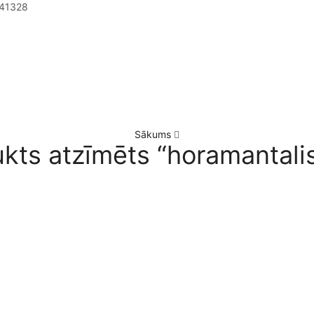
41328
Sākums
kts atzīmēts “horamantal