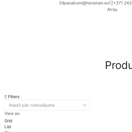
panakumi@horaman.eu
+371 242
Array
Produ
Filters
View as:
Grid
List