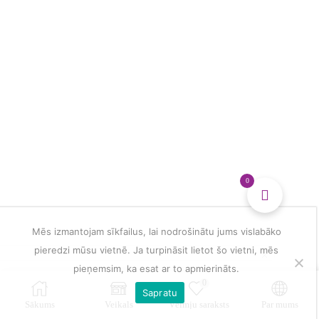
0
Mēs izmantojam sīkfailus, lai nodrošinātu jums vislabāko
pieredzi mūsu vietnē. Ja turpināsit lietot šo vietni, mēs
pieņemsim, ka esat ar to apmierināts.
0
Sapratu
Sākums
Veikals
Vēlmju saraksts
Par mums