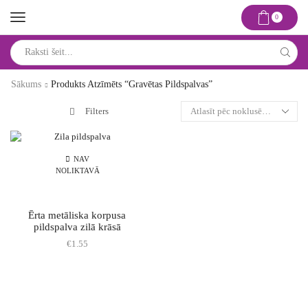
0
Search
input
Sākums
Produkts Atzīmēts “gravētas Pildspalvas”
Filters
NAV
NOLIKTAVĀ
Ērta metāliska korpusa
pildspalva zilā krāsā
€
1.55