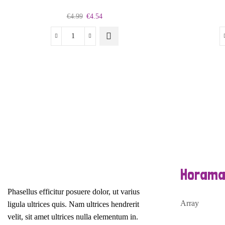
Original
Current
€
4.99
€
4.54
price
price
was:
is:
Biznesa
€4.99.
€4.54.
pamatu
uzbūve
daudzums
Horama
Phasellus efficitur posuere dolor, ut varius
Array
ligula ultrices quis. Nam ultrices hendrerit
velit, sit amet ultrices nulla elementum in.