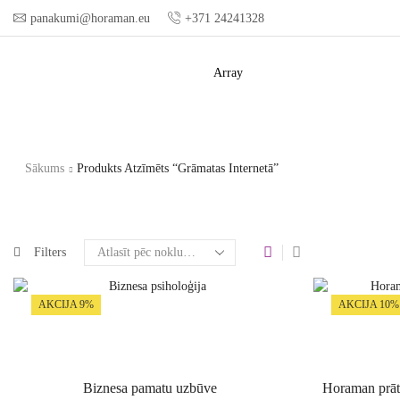
panakumi@horaman.eu
+371 24241328
Array
Sākums
Produkts Atzīmēts “grāmatas Internetā”
Filters
AKCIJA 9%
AKCIJA 10%
Biznesa pamatu uzbūve
Horaman prāta