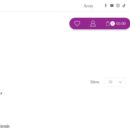
Array
€
0.00
0
Show
ienās