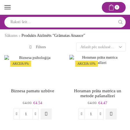
0
Search
input
Sākums
Produkts Atzīmēts “grāmatas Atsauce”
Filters
AKCIJA 9%
AKCIJA 10%
Biznesa pamatu uzbūve
Horaman prāta matrica un
metode pašanalīzei
Original
Current
Original
Current
€
4.99
€
4.54
€
4.99
€
4.47
price
price
price
price
was:
is:
was:
is:
Biznesa
Horaman
€4.99.
€4.54.
€4.99.
€4.47.
pamatu
prāta
uzbūve
matrica