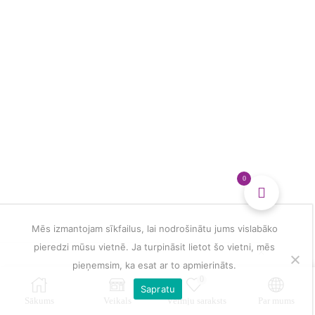
glezna
daudzums
0
Mēs izmantojam sīkfailus, lai nodrošinātu jums vislabāko
pieredzi mūsu vietnē. Ja turpināsit lietot šo vietni, mēs
pieņemsim, ka esat ar to apmierināts.
0
Sapratu
Sākums
Veikals
Vēlmju saraksts
Par mums