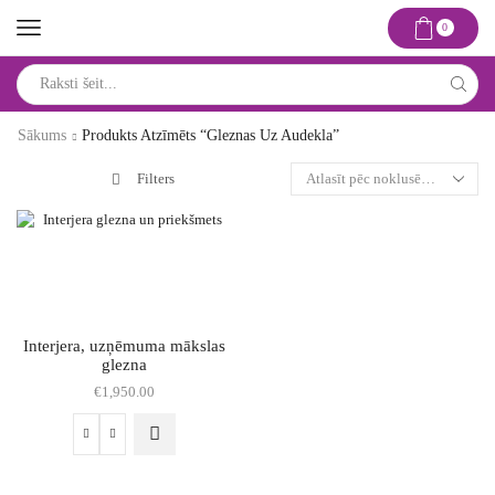
0
Search
input
Sākums
Produkts Atzīmēts “gleznas Uz Audekla”
Filters
Interjera, uzņēmuma mākslas
glezna
€
1,950.00
Interjera,
uzņēmuma
mākslas