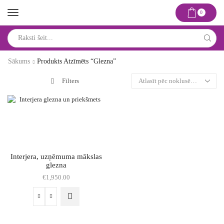
0
Search
input
Sākums
Produkts Atzīmēts “glezna”
Filters
Interjera, uzņēmuma mākslas
glezna
€
1,950.00
Interjera,
uzņēmuma
mākslas