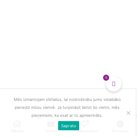
glezna
daudzums
0
Mēs izmantojam sīkfailus, lai nodrošinātu jums vislabāko
pieredzi mūsu vietnē. Ja turpināsit lietot šo vietni, mēs
pieņemsim, ka esat ar to apmierināts.
0
Sapratu
Sākums
Veikals
Vēlmju saraksts
Par mums