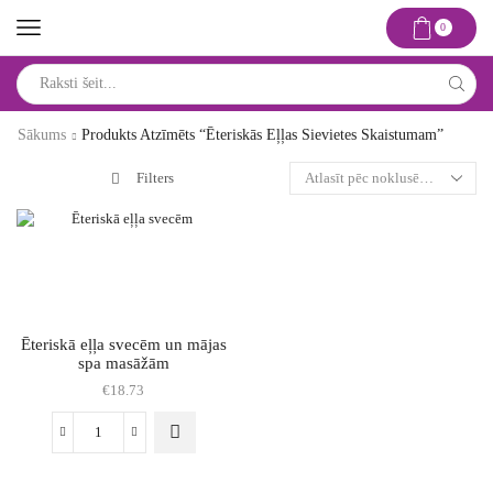
0
Search
input
Sākums
Produkts Atzīmēts “ēteriskās Eļļas Sievietes Skaistumam”
Filters
Ēteriskā eļļa svecēm un mājas
spa masāžām
€
18.73
This
Ēteriskā
product
eļļa
has
svecēm