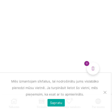
multiple
un
variants.
mājas
The
spa
options
masāžām
may
daudzums
be
chosen
on
the
product
page
0
Mēs izmantojam sīkfailus, lai nodrošinātu jums vislabāko
pieredzi mūsu vietnē. Ja turpināsit lietot šo vietni, mēs
pieņemsim, ka esat ar to apmierināts.
0
Sapratu
Sākums
Veikals
Vēlmju saraksts
Par mums