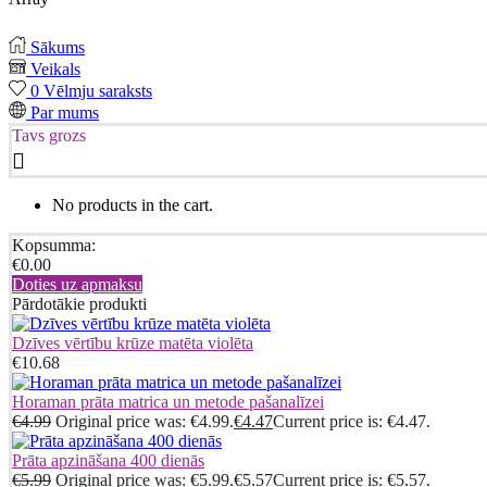
Sākums
Veikals
0
Vēlmju saraksts
Par mums
Tavs grozs
No products in the cart.
Kopsumma:
€
0.00
Doties uz apmaksu
Pārdotākie produkti
Dzīves vērtību krūze matēta violēta
€
10.68
Horaman prāta matrica un metode pašanalīzei
€
4.99
Original price was: €4.99.
€
4.47
Current price is: €4.47.
Prāta apzināšana 400 dienās
€
5.99
Original price was: €5.99.
€
5.57
Current price is: €5.57.