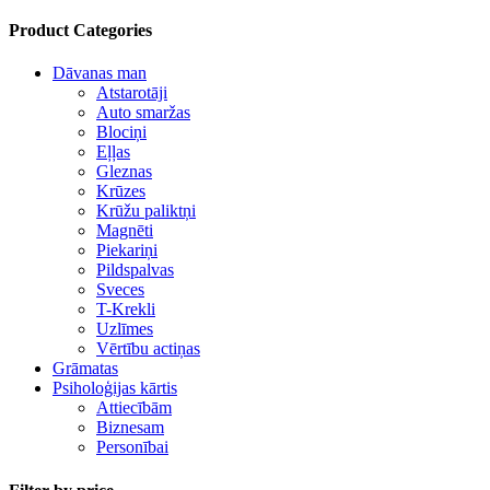
Product Categories
Dāvanas man
Atstarotāji
Auto smaržas
Blociņi
Eļļas
Gleznas
Krūzes
Krūžu paliktņi
Magnēti
Piekariņi
Pildspalvas
Sveces
T-Krekli
Uzlīmes
Vērtību actiņas
Grāmatas
Psiholoģijas kārtis
Attiecībām
Biznesam
Personībai