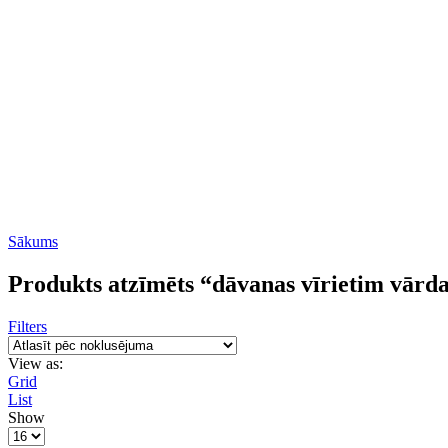
Sākums
Produkts atzīmēts “dāvanas vīrietim vārd
Filters
View as:
Grid
List
Show