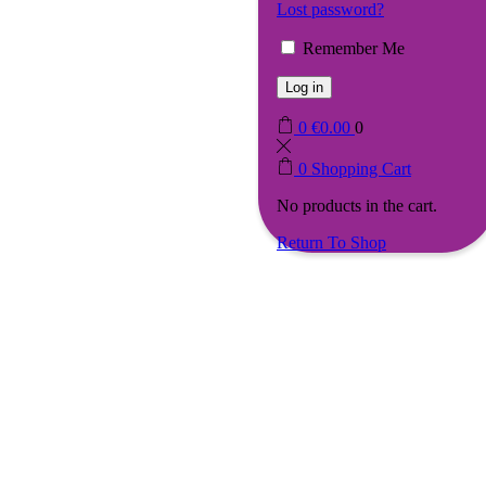
Lost password?
Remember Me
Log in
0
€
0.00
0
0
Shopping Cart
No products in the cart.
Return To Shop