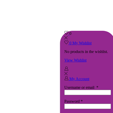
0
0
My Wishlist
No products in the wishlist.
View Wishlist
My Account
Username or email
*
Password
*