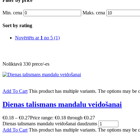
Filter by price
Min. cena
Maks. cena
Sort by rating
Novērtēts ar
1
no 5
(1)
Noliktavā 330 prece/-es
Add To Cart
This product has multiple variants. The options may be
Dienas talismans mandalu veidošanai
€
0.18
–
€
0.27
Price range: €0.18 through €0.27
Dienas talismans mandalu veidošanai daudzums
Add To Cart
This product has multiple variants. The options may be 