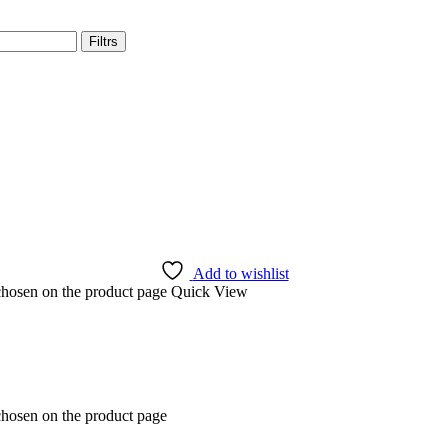
Filtrs
Add to wishlist
 chosen on the product page
Quick View
chosen on the product page