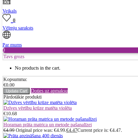
Veikals
0
Vēlmju saraksts
Par mums
0
Tavs grozs
No products in the cart.
Kopsumma:
€
0.00
Doties uz apmaksu
Update Cart
Pārdotākie produkti
Dzīves vērtību krūze matēta violēta
€
10.68
Horaman prāta matrica un metode pašanalīzei
€
4.99
Original price was: €4.99.
€
4.47
Current price is: €4.47.