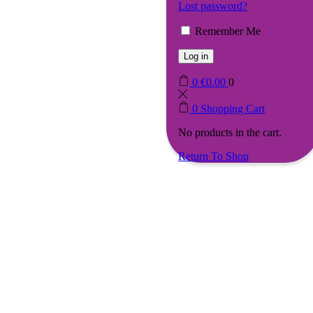
Lost password?
Remember Me
Log in
0
€
0.00
0
0
Shopping Cart
No products in the cart.
Return To Shop