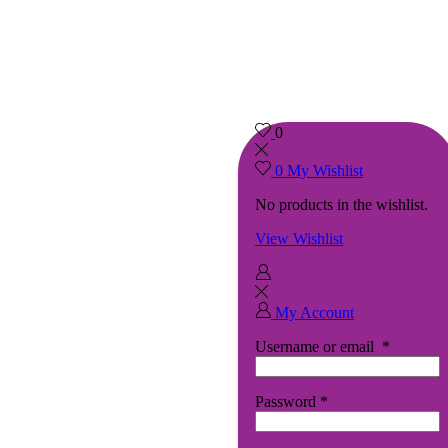
0
0
My Wishlist
No products in the wishlist.
View Wishlist
My Account
Username or email
*
Password
*