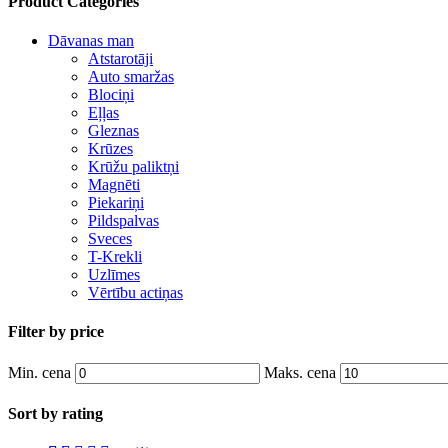
Product Categories
Dāvanas man
Atstarotāji
Auto smaržas
Blociņi
Eļļas
Gleznas
Krūzes
Krūžu paliktņi
Magnēti
Piekariņi
Pildspalvas
Sveces
T-Krekli
Uzlīmes
Vērtību actiņas
Grāmatas
Psiholoģijas kārtis
Filter by price
Attiecībām
Biznesam
Min. cena
Maks. cena
Personībai
Sort by rating