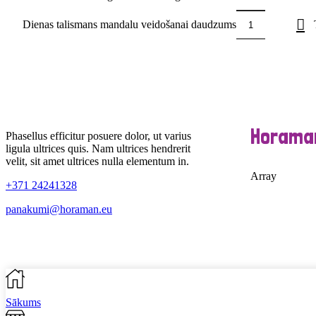
Dienas talismans mandalu veidošanai daudzums
Horama
Phasellus efficitur posuere dolor, ut varius
ligula ultrices quis. Nam ultrices hendrerit
velit, sit amet ultrices nulla elementum in.
Array
+371 24241328
panakumi@horaman.eu
Sākums