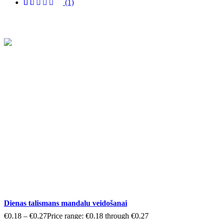
(1)
Dienas talismans mandalu veidošanai
€
0.18
–
€
0.27
Price range: €0.18 through €0.27