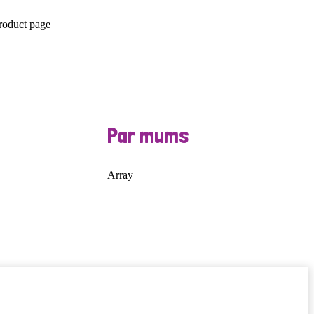
product page
Par mums
Array