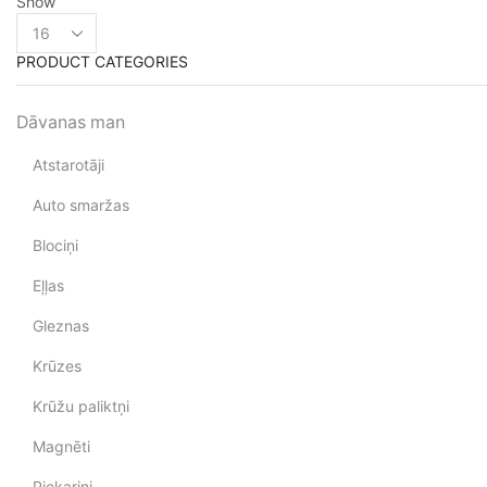
Show
PRODUCT CATEGORIES
Dāvanas man
Atstarotāji
Auto smaržas
Blociņi
Eļļas
Gleznas
Krūzes
Krūžu paliktņi
Magnēti
Piekariņi