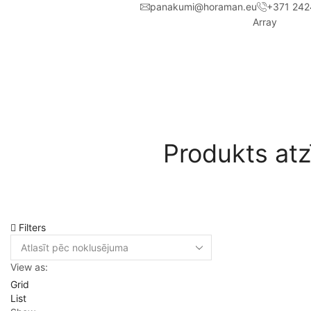
panakumi@horaman.eu
+371 242
Array
Produkts at
Filters
View as:
Grid
List