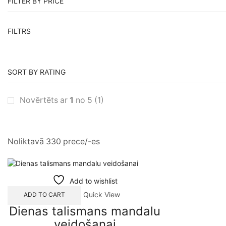
FILTER BY PRICE
FILTRS
SORT BY RATING
Novērtēts ar
1
no 5
(1)
Noliktavā 330 prece/-es
Add to wishlist
This
Quick View
ADD TO CART
product
Dienas talismans mandalu
has
veidošanai
multiple