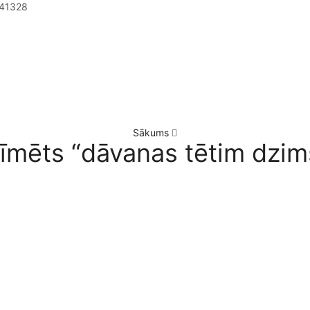
41328
Sākums
zīmēts “dāvanas tētim dzim