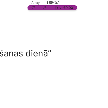
Array
€
0.00
0
šanas dienā”