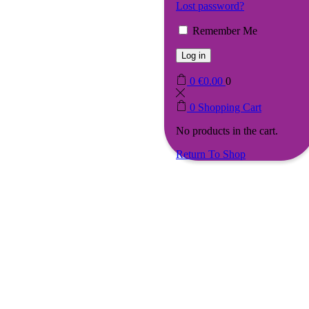
Lost password?
Remember Me
Log in
0
€
0.00
0
0
Shopping Cart
No products in the cart.
Return To Shop