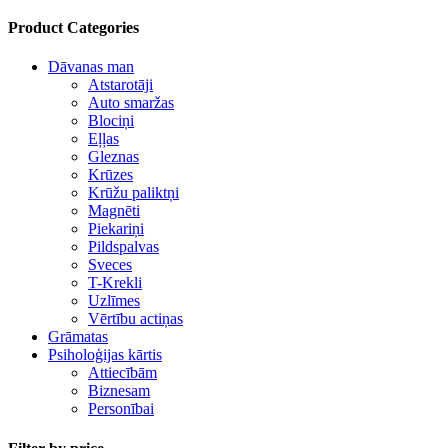
Product Categories
Dāvanas man
Atstarotāji
Auto smaržas
Blociņi
Eļļas
Gleznas
Krūzes
Krūžu paliktņi
Magnēti
Piekariņi
Pildspalvas
Sveces
T-Krekli
Uzlīmes
Vērtību actiņas
Grāmatas
Psiholoģijas kārtis
Attiecībām
Biznesam
Personībai