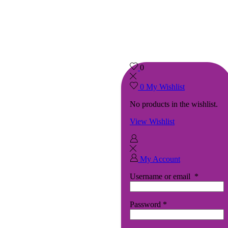
0
0
My Wishlist
No products in the wishlist.
View Wishlist
My Account
Username or email
*
Password
*