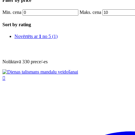
Filter by price
Min. cena
Maks. cena
Sort by rating
Novērtēts ar
1
no 5
(1)
Noliktavā 330 prece/-es