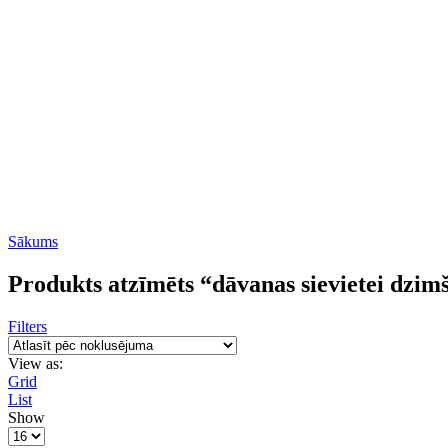
Sākums
Produkts atzīmēts “dāvanas sievietei dzim
Filters
View as:
Grid
List
Show