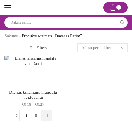
0
Search
input
Sākums
Produkts Atzīmēts “dāvanas Pārim”
Filters
Dienas talismans mandalu
veidošanai
Price
€
0.18
–
€
0.27
range:
€0.18
This
Dienas
through
product
talismans
€0.27
has
mandalu