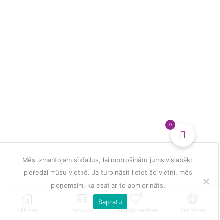
multiple
veidošanai
variants.
daudzums
The
options
may
be
chosen
on
the
product
page
0
Mēs izmantojam sīkfailus, lai nodrošinātu jums vislabāko
pieredzi mūsu vietnē. Ja turpināsit lietot šo vietni, mēs
pieņemsim, ka esat ar to apmierināts.
0
Sapratu
Sākums
Veikals
Vēlmju saraksts
Par mums