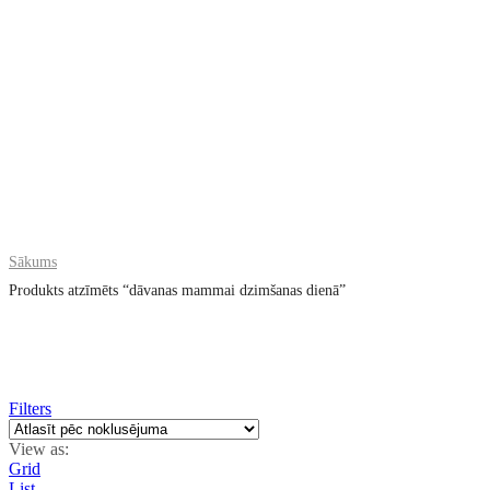
Sākums
Produkts atzīmēts “dāvanas mammai dzimšanas dienā”
Filters
View as:
Grid
List