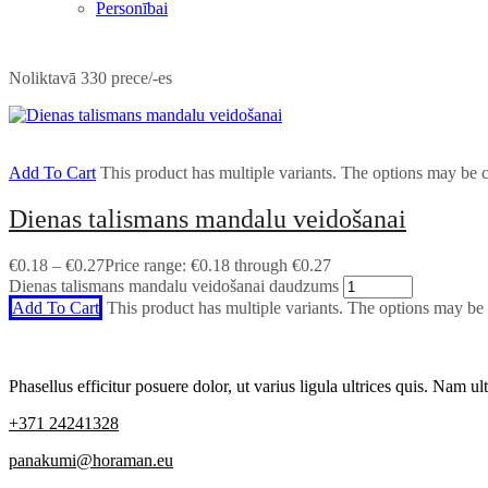
Personībai
Noliktavā 330 prece/-es
Add To Cart
This product has multiple variants. The options may be
Dienas talismans mandalu veidošanai
€
0.18
–
€
0.27
Price range: €0.18 through €0.27
Dienas talismans mandalu veidošanai daudzums
Add To Cart
This product has multiple variants. The options may be
Phasellus efficitur posuere dolor, ut varius ligula ultrices quis. Nam ult
+371 24241328
panakumi@horaman.eu