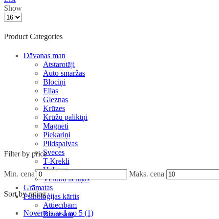
Show
Product Categories
Dāvanas man
Atstarotāji
Auto smaržas
Blociņi
Eļļas
Gleznas
Krūzes
Krūžu paliktņi
Magnēti
Piekariņi
Pildspalvas
Sveces
Filter by price
T-Krekli
Uzlīmes
Min. cena
Maks. cena
Vērtību actiņas
Grāmatas
Sort by rating
Psiholoģijas kārtis
Attiecībām
Novērtēts ar
1
no 5
(1)
Biznesam