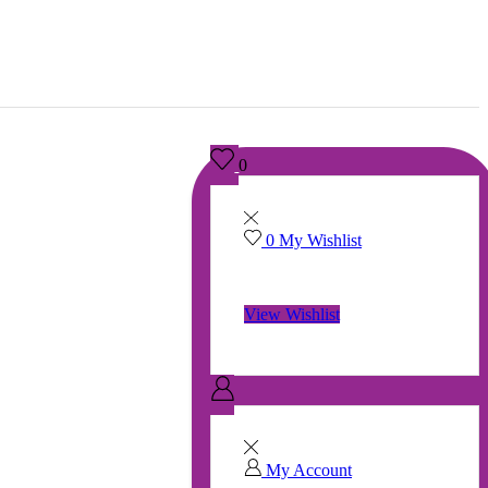
0
0
My Wishlist
No products in the wishlist.
View Wishlist
My Account