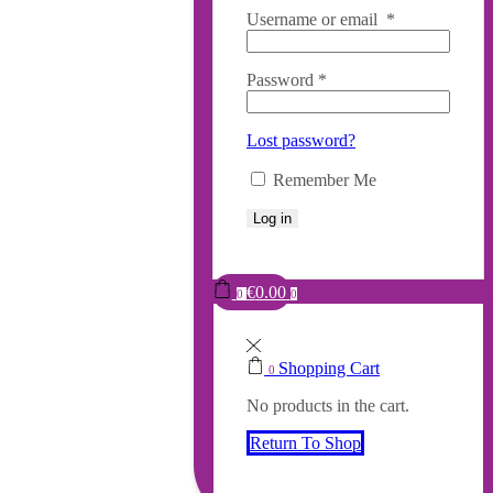
Username or email
*
Password
*
Lost password?
Remember Me
Log in
€
0.00
0
0
Shopping Cart
0
No products in the cart.
Return To Shop