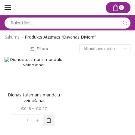
0
Search
input
Sākums
Produkts Atzīmēts “dāvanas Diviem”
Filters
Dienas talismans mandalu
veidošanai
Price
€
0.18
–
€
0.27
range:
€0.18
This
Dienas
through
product
talismans
€0.27
has
mandalu