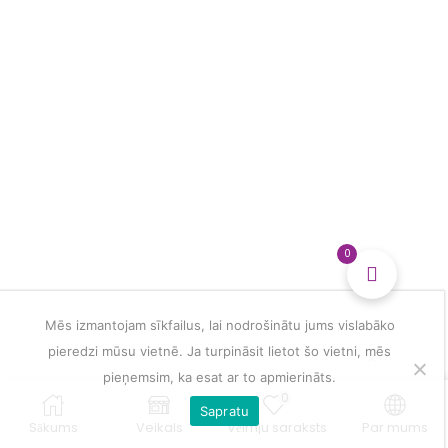
multiple
veidošanai
variants.
daudzums
The
options
may
be
chosen
on
the
product
page
0
Mēs izmantojam sīkfailus, lai nodrošinātu jums vislabāko
pieredzi mūsu vietnē. Ja turpināsit lietot šo vietni, mēs
pieņemsim, ka esat ar to apmierināts.
0
Sapratu
Sākums
Veikals
Vēlmju saraksts
Par mums