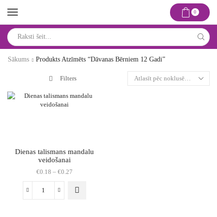
0
Search
input
Sākums
Produkts Atzīmēts “dāvanas Bērniem 12 Gadi”
Filters
Dienas talismans mandalu
veidošanai
Price
€
0.18
–
€
0.27
range:
€0.18
This
Dienas
through
product
talismans
€0.27
has
mandalu