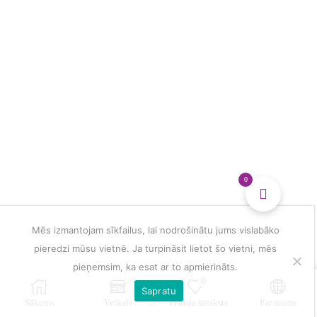
multiple
veidošanai
variants.
daudzums
The
options
may
be
chosen
on
the
product
page
0
Mēs izmantojam sīkfailus, lai nodrošinātu jums vislabāko
pieredzi mūsu vietnē. Ja turpināsit lietot šo vietni, mēs
pieņemsim, ka esat ar to apmierināts.
0
Sapratu
Sākums
Veikals
Vēlmju saraksts
Par mums