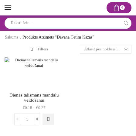
0
Search
input
Sākums
Produkts Atzīmēts “dāvana Tētim Kāzās”
Filters
Dienas talismans mandalu
veidošanai
Price
€
0.18
–
€
0.27
range:
€0.18
This
Dienas
through
product
talismans
€0.27
has
mandalu