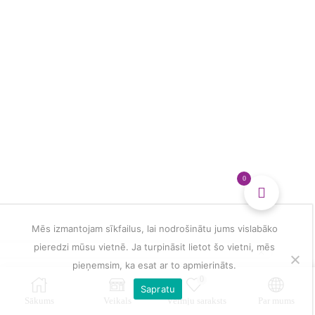
multiple
veidošanai
variants.
daudzums
The
options
may
be
chosen
on
the
product
page
0
Mēs izmantojam sīkfailus, lai nodrošinātu jums vislabāko
pieredzi mūsu vietnē. Ja turpināsit lietot šo vietni, mēs
pieņemsim, ka esat ar to apmierināts.
0
Sapratu
Sākums
Veikals
Vēlmju saraksts
Par mums