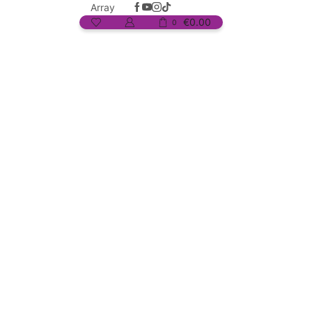
Array
€
0.00
0