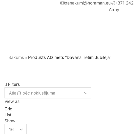
panakumi@horaman.eu
+371 242
Array
Sākums
Produkts Atzīmēts “dāvana Tētim Jubilejā”
Filters
View as:
Grid
List
Show