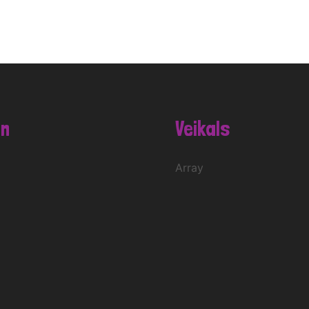
n
Veikals
Array