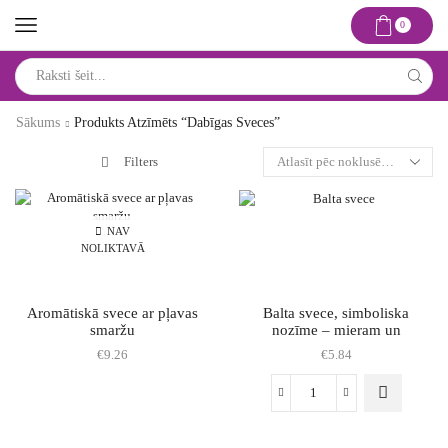
0
Search
input
Sākums
Produkts Atzīmēts “dabīgas Sveces”
Filters
NAV
NOLIKTAVĀ
Aromātiskā svece ar pļavas
Balta svece, simboliska
smaržu
nozīme – mieram un
harmonijai
€
9.26
€
5.84
Balta
svece,
simboliska