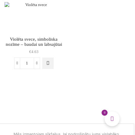
nozīme
-
mieram
un
harmonijai
daudzums
Violēta svece, simboliska
nozīme – baudai un labsajūtai
€
4.63
Violēta
svece,
simboliska
nozīme
-
baudai
un
labsajūtai
daudzums
0
Mēs izmantojam sīkfailus, lai nodrošinātu jums vislabāko